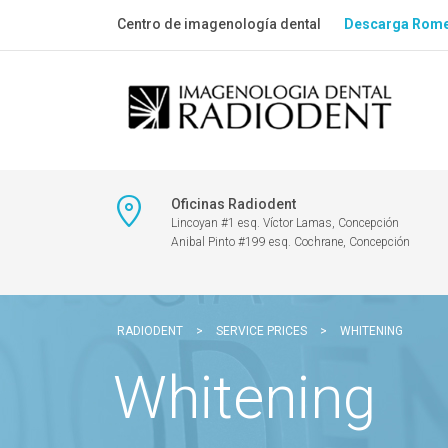
Centro de imagenología dental
Descarga Rome
Oficinas Radiodent
Lincoyan #1 esq. Víctor Lamas, Concepción
Anibal Pinto #199 esq. Cochrane, Concepción
RADIODENT
>
SERVICE PRICES
>
WHITENING
Whitening