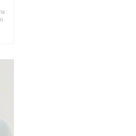
na
en