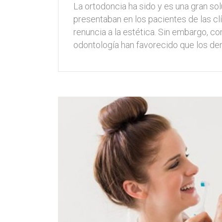
La ortodoncia ha sido y es una gran s
presentaban en los pacientes de las c
renuncia a la estética. Sin embargo, co
odontología han favorecido que los de