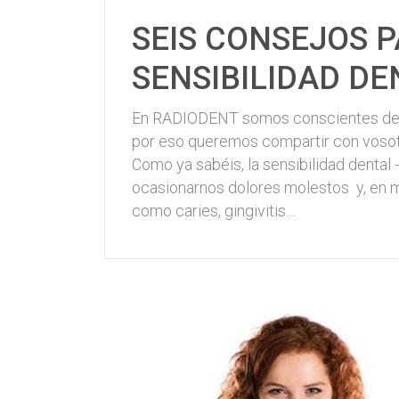
SEIS CONSEJOS P
SENSIBILIDAD DE
En RADIODENT somos conscientes de lo
por eso queremos compartir con vosot
Como ya sabéis, la sensibilidad dental
ocasionarnos dolores molestos y, en
como caries, gingivitis…