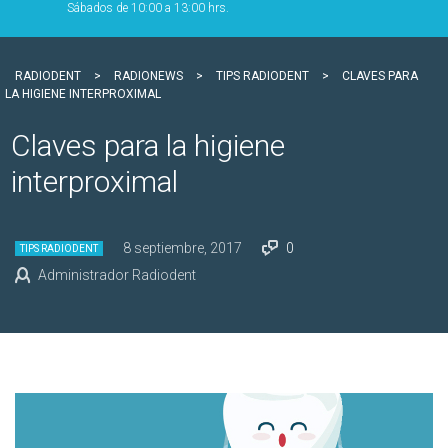
Sábados de 10:00 a 13:00 hrs.
RADIODENT
>
RADIONEWS
>
TIPS RADIODENT
>
CLAVES PARA
LA HIGIENE INTERPROXIMAL
Claves para la higiene
interproximal
8 septiembre, 2017
0
TIPS RADIODENT
Administrador Radiodent