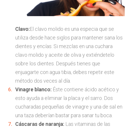
Clavo:
El clavo molido es una especia que se
utiliza desde hace siglos para mantener sana los
dientes y encías. Si mezclas en una cuchara
clavo molido y aceite de oliva y extiéndetelo
sobre los dientes. Después tienes que
enjuagarte con agua tibia, debes repetir este
método dos veces al día.
Vinagre blanco:
Éste contiene ácido acético y
esto ayuda a eliminar la placa y el sarro. Dos
cucharadas pequeñas de vinagre y una de sal en
una taza deberían bastar para sanar tu boca.
Cáscaras de naranja:
Las vitaminas de las