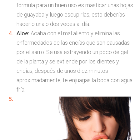
fórmula para un buen uso es masticar unas hojas
de guayaba y luego escupirlas, esto deberías
hacerlo una o dos veces al día.
Aloe:
Acaba con el mal aliento y elimina las
enfermedades de las encías que son causadas
por el sarro. Se usa extrayendo un poco de gel
de la planta y se extiende por los dientes y
encías, después de unos diez minutos
aproximadamente, te enjuagas la boca con agua
fría.