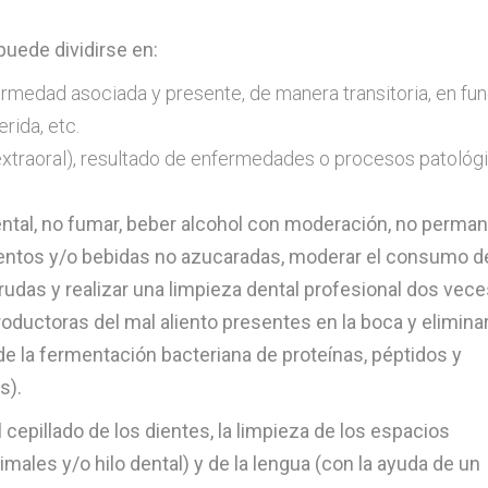
puede dividirse en:
fermedad asociada y presente, de manera transitoria, en fu
rida, etc.
extraoral), resultado de enfermedades o procesos patológ
ental, no fumar, beber alcohol con moderación, no perma
imentos y/o bebidas no azucaradas, moderar el consumo d
rudas y realizar una limpieza dental profesional dos vece
oductoras del mal aliento presentes en la boca y elimina
e la fermentación bacteriana de proteínas, péptidos y
s).
 cepillado de los dientes, la limpieza de los espacios
imales y/o hilo dental) y de la lengua (con la ayuda de un