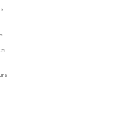
de
es
tes
 una