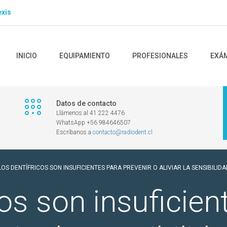
xis
INICIO
EQUIPAMIENTO
PROFESIONALES
EXÁ
Datos de contacto
Llámenos al 41 222 4476
WhatsApp +56 984646507
Escríbanos a
contacto@radiodent.cl
LOS DENTÍFRICOS SON INSUFICIENTES PARA PREVENIR O ALIVIAR LA SENSIBILID
cos son insuficien