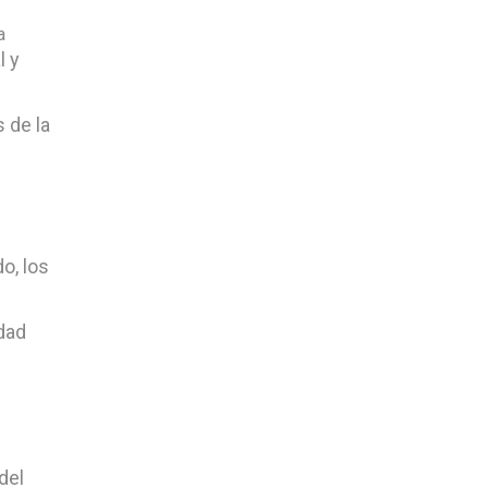
a
l y
l
 de la
o, los
idad
del