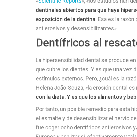
«
Scientific Reports
», «los estudios han 
dentinales abiertos para que haya hiperse
exposición de la dentina
. Esa es la razón
antierosivos y desensibilizantes».
Dentífricos al rescat
La hipersensibilidad dental se produce en 
que cubre los dientes. Y es que una vez d
estímulos externos. Pero, ¿cuál es la raz
Helena João-Souza, «la erosión dental es m
con la dieta. Y es que los alimentos y b
Por tanto, un posible remedio para esta hi
el esmalte y de desensibilizar el nervio de 
fue coger ocho dentífricos antierosivos y
Europea y analizar si, efectivamente y tal