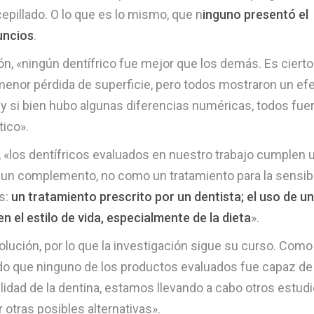
epillado. O lo que es lo mismo, que n
inguno presentó el
uncios
.
ión, «ningún dentífrico fue mejor que los demás. Es ciert
enor pérdida de superficie, pero todos mostraron un ef
nto, y si bien hubo algunas diferencias numéricas, todos fue
tico».
, «los dentífricos evaluados en nuestro trabajo cumplen 
o un complemento, no como un tratamiento para la sensibi
es:
un tratamiento prescrito por un dentista; el uso de u
 el estilo de vida, especialmente de la dieta
».
solución, por lo que la investigación sigue su curso. Como
o que ninguno de los productos evaluados fue capaz de
bilidad de la dentina, estamos llevando a cabo otros estud
 otras posibles alternativas».