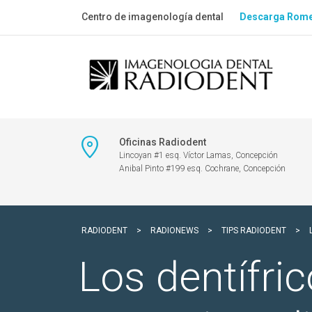
Centro de imagenología dental
Descarga Rome
Oficinas Radiodent
Lincoyan #1 esq. Víctor Lamas, Concepción
Anibal Pinto #199 esq. Cochrane, Concepción
RADIODENT
>
RADIONEWS
>
TIPS RADIODENT
>
Los dentífri