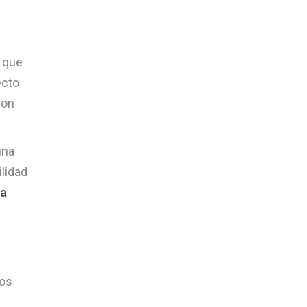
o que
ecto
ron
una
lidad
na
ios