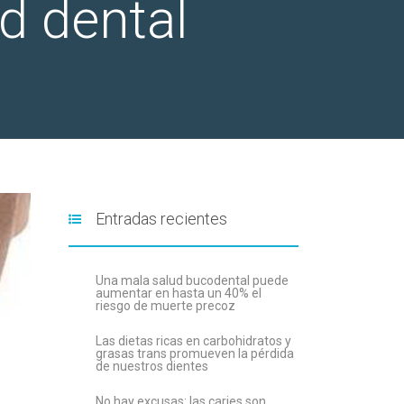
ad dental
Entradas recientes
Una mala salud bucodental puede
aumentar en hasta un 40% el
riesgo de muerte precoz
Las dietas ricas en carbohidratos y
grasas trans promueven la pérdida
de nuestros dientes
No hay excusas: las caries son