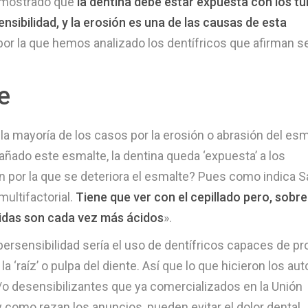
demostrado que
la dentina debe estar expuesta con los t
nsibilidad, y la erosión es una de las causas de esta
 por la que hemos analizado los dentífricos que afirman s
e
la mayoría de los casos por la erosión o abrasión del es
añado este esmalte, la dentina queda ‘expuesta’ a los
ón por la que se deteriora el esmalte? Pues como indica 
ultifactorial.
Tiene que ver con el cepillado pero, sobre
ebidas son cada vez más ácidos
».
persensibilidad sería el uso de dentífricos capaces de pr
la ‘raíz’ o pulpa del diente. Así que lo que hicieron los au
/o desensibilizantes que ya comercializados en la Unión
 y como rezan los anuncios, pueden evitar el dolor dental.