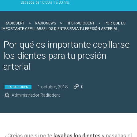
Sábados de 10:00 a 13:00 hrs.
RADIODENT
>
RADIONEWS
>
TIPS RADIODENT
>
POR QUÉ ES
IMPORTANTE CEPILLARSE LOS DIENTES PARA TU PRESIÓN ARTERIAL
Por qué es importante cepillarse
los dientes para tu presión
arterial
1 octubre, 2018
0
TIPS RADIODENT
Administrador Radiodent
¿Creías que si no te
lavabas los dientes
y pasabas el