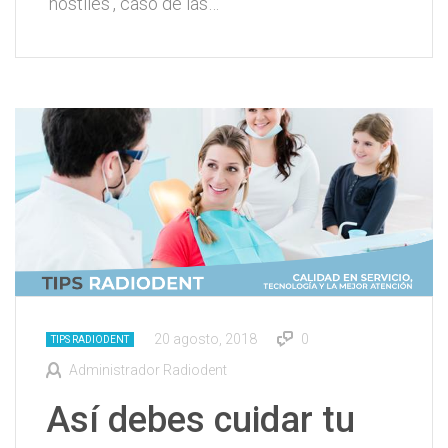
‘hostiles’, caso de las…
20 agosto, 2018
0
TIPS RADIODENT
Administrador Radiodent
Así debes cuidar tu