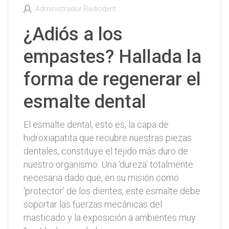
Administrador Radiodent
¿Adiós a los
empastes? Hallada la
forma de regenerar el
esmalte dental
El esmalte dental, esto es, la capa de
hidroxiapatita que recubre nuestras piezas
dentales, constituye el tejido más duro de
nuestro organismo. Una ‘dureza’ totalmente
necesaria dado que, en su misión como
‘protector’ de los dientes, este esmalte debe
soportar las fuerzas mecánicas del
masticado y la exposición a ambientes muy