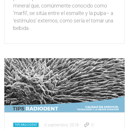
mineral que, comúnmente conocido como
‘marfil’, se sitúa entre el esmalte y la pulpa– a
‘estímulos’ externos, como sería el tomar una
bebida…
6 septiembre, 2018
0
TIPS RADIODENT