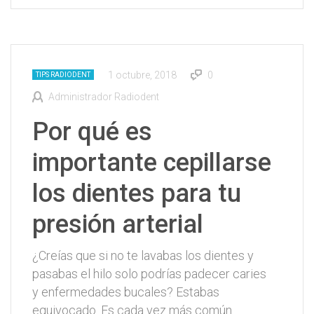
1 octubre, 2018
0
TIPS RADIODENT
Administrador Radiodent
Por qué es
importante cepillarse
los dientes para tu
presión arterial
¿Creías que si no te lavabas los dientes y
pasabas el hilo solo podrías padecer caries
y enfermedades bucales? Estabas
equivocado. Es cada vez más común