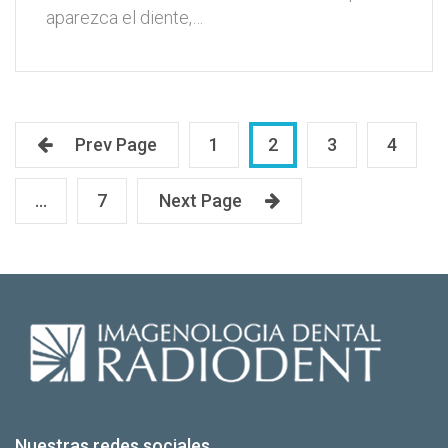
aparezca el diente,…
Prev Page
1
2
3
4
…
7
Next Page
Nuestras redes sociales